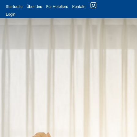
Startseite
Über Uns
Für Hoteliers
Kontakt
Login