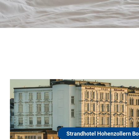
Strandhotel Hohenzo
26757 Borkum
Im Strandhotel Hohenzollern trifft Traditio
Entspannung, feinste Küche auf Perfektion
Entschleunigung. Wir lassen Sie Ihren Allt