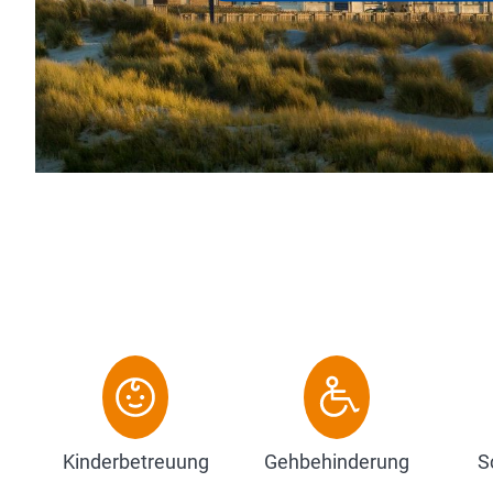
in unser familienfreundliches Haus voller
ein, garniert mit einem Hauch von Gesc...
Zum Hotel
Kinderbetreuung
Gehbehinderung
S