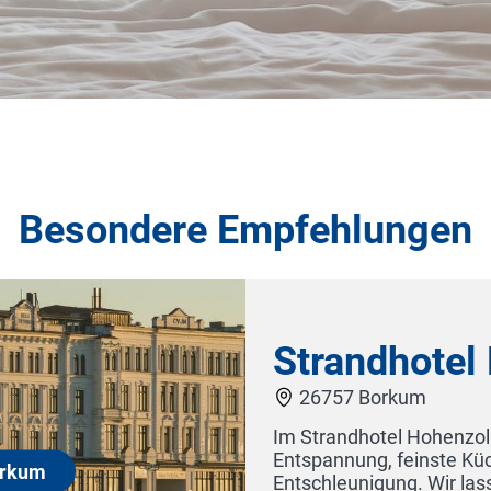
Besondere Empfehlungen
llern Borkum
n auf Meer, Luxus auf
 und Familie auf
Best
ag vergessen und laden Sie