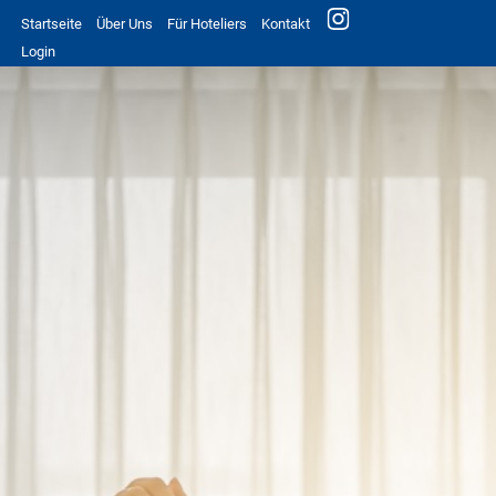
Startseite
Über Uns
Für Hoteliers
Kontakt
Login