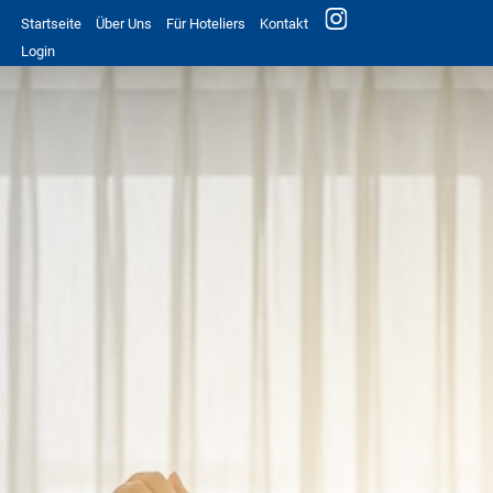
Startseite
Über Uns
Für Hoteliers
Kontakt
Login