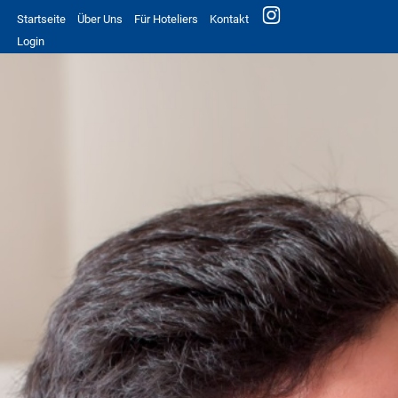
Startseite
Über Uns
Für Hoteliers
Kontakt
Login