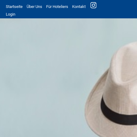
Startseite
Über Uns
Für Hoteliers
Kontakt
Login