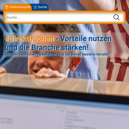
Umkreissuche
Suche
#direktbuchen
- Vorteile nutzen
und die Branche stärken!
Mit dem Deutschen Hotelführer sind Sie immer bestens beraten.