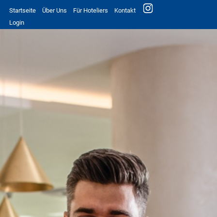
Startseite
Über Uns
Für Hoteliers
Kontakt
Login