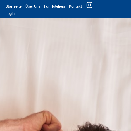
Startseite
Über Uns
Für Hoteliers
Kontakt
Login