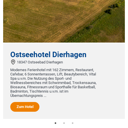
Zum H
tseehotel Dierhagen
347 Ostseebad Dierhagen
nes Ferienhotel mit 162 Zimmern, Restaurant,
r, 6 Sonnenterrassen, Lift, Beautybereich, Vital
.v.m. Die Nutzung des Sport- und
essbereiches mit Schwimmbad, Trockensauna,
una, Fitnessraum und Sporthalle für Basketball,
ton, Tischtennis u.v.m. ist im
achtungspreis ...
um Hotel