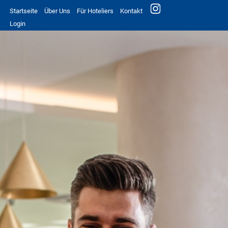
Startseite
Über Uns
Für Hoteliers
Kontakt
Login