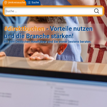
Umkreissuche
Suche
#direktbuchen
- Vorteile nutzen
und die Branche stärken!
Mit dem Deutschen Hotelführer sind Sie immer bestens beraten.