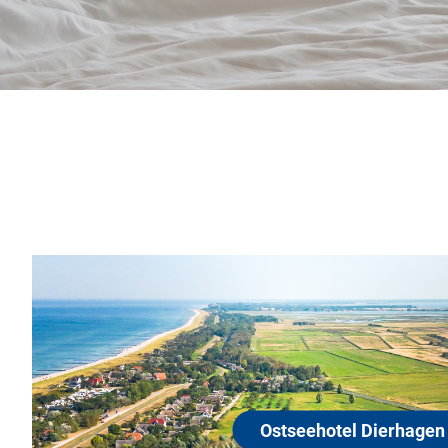
Ostseehotel Dierh
18347 Ostseebad Dierhagen
Modernes Ferienhotel mit 162 Zimmern
Sonnenterrassen, Lift, Beautybereich,
Sport- und Wellnessbereiches mit S