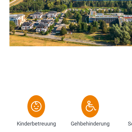
Biosauna, Fitnessraum und Sporthalle 
Tischtennis u.v.m. ist im Übernachtung
Zum Hotel
Kinderbetreuung
Gehbehinderung
S