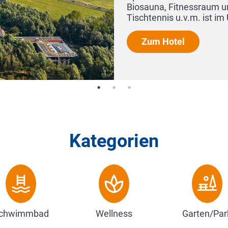
für Basketball, Badminton,
spreis ...
Kategorien
chwimmbad
Wellness
Garten/Par