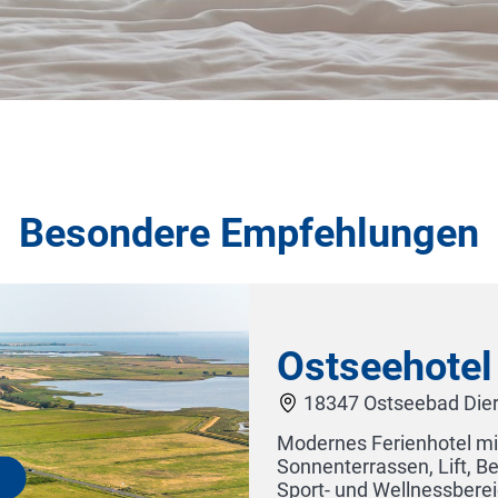
Besondere Empfehlungen
agen
, Restaurant, Cafebar, 6
 Vital Spa u.v.m. Die Nutzung des
chwimmbad, Trockensauna,