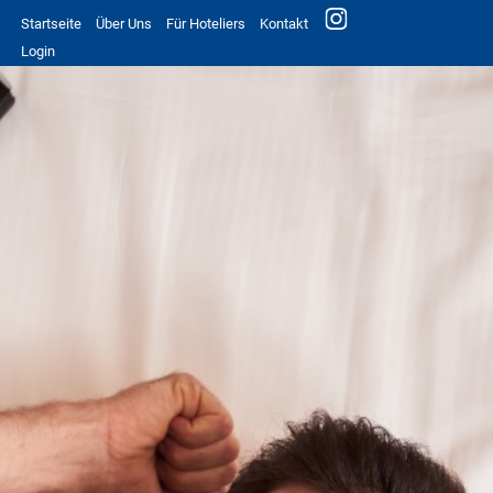
Startseite
Über Uns
Für Hoteliers
Kontakt
Login