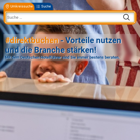
Umkreissuche
Suche
#direktbuchen
- Vorteile nutzen
und die Branche stärken!
Mit dem Deutschen Hotelführer sind Sie immer bestens beraten.