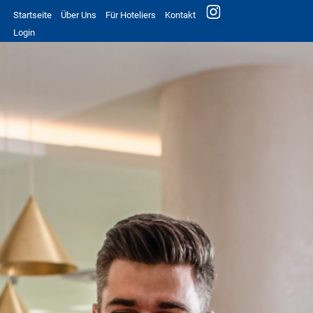
Startseite
Über Uns
Für Hoteliers
Kontakt
Login