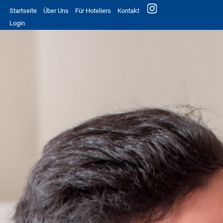
Startseite
Über Uns
Für Hoteliers
Kontakt
Login