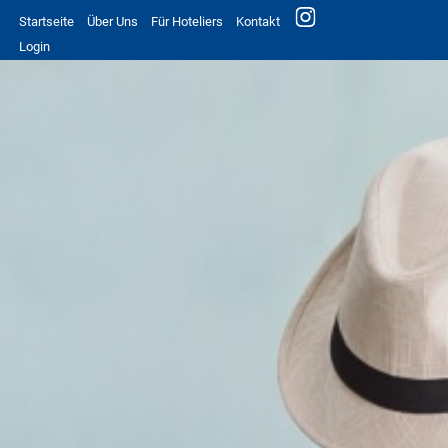
Startseite
Über Uns
Für Hoteliers
Kontakt
Login