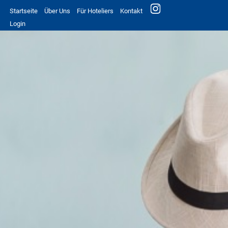
Startseite
Über Uns
Für Hoteliers
Kontakt
Login