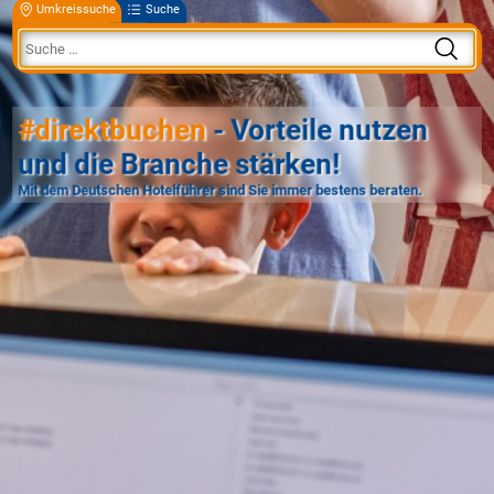
Umkreissuche
Suche
#direktbuchen
- Vorteile nutzen
und die Branche stärken!
Mit dem Deutschen Hotelführer sind Sie immer bestens beraten.