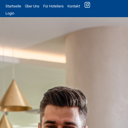
Startseite
Über Uns
Für Hoteliers
Kontakt
Login