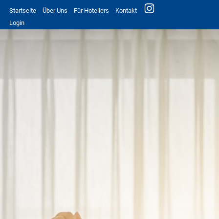
Startseite
Über Uns
Für Hoteliers
Kontakt
Login