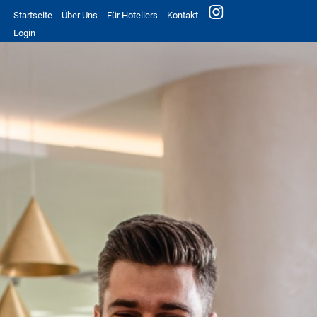
Startseite
Über Uns
Für Hoteliers
Kontakt
Login