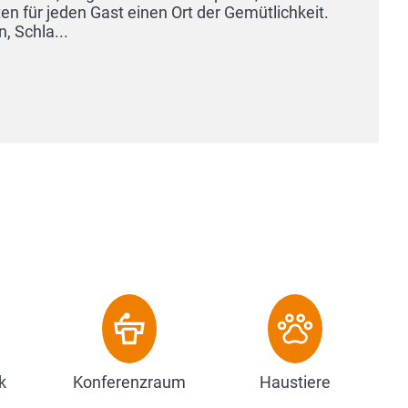
Erre
Völke
Z
k
Konferenzraum
Haustiere