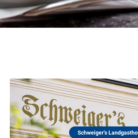
Schweiger's Landgasthof
85456 Wartenberg
Lassen Sie sich in unserem traditionsreichen und idy
Landgasthof, rundum verwöhnen und genießen Sie Ih
Ob vor Ihrem Urlaub oder danach, ob geschäftlich oder 