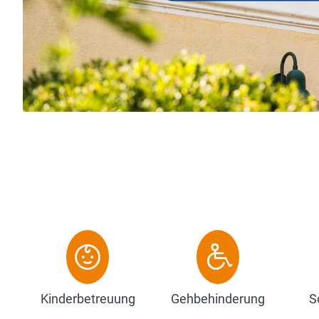
gemütlichen Zimmer bieten für jeden Gast einen Ort d
Das Arrangement "Parken, Schla...
Zum Hotel
Kinderbetreuung
Gehbehinderung
S