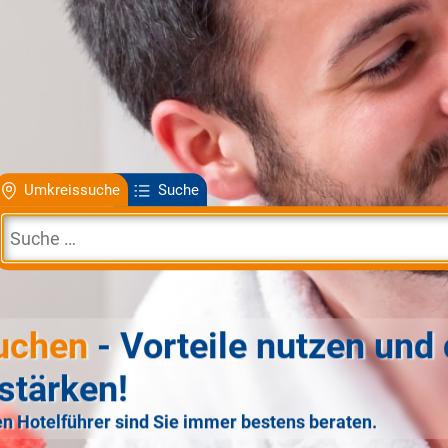
Umkreissuche
Suche
uchen
- Vorteile nutzen und 
stärken!
n Hotelführer sind Sie immer bestens beraten.