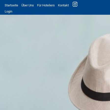
Startseite
Über Uns
Für Hoteliers
Kontakt
Login