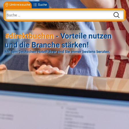
Umkreissuche
Suche
#direktbuchen
- Vorteile nutzen
und die Branche stärken!
Mit dem Deutschen Hotelführer sind Sie immer bestens beraten.