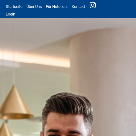
Startseite
Über Uns
Für Hoteliers
Kontakt
Login