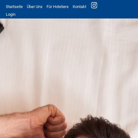
Startseite
Über Uns
Für Hoteliers
Kontakt
Login