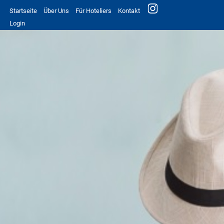
Startseite
Über Uns
Für Hoteliers
Kontakt
Login