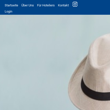
Startseite
Über Uns
Für Hoteliers
Kontakt
Login