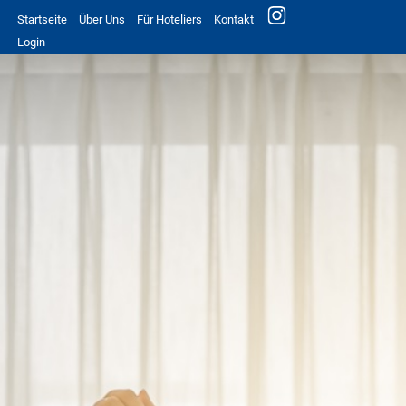
Startseite
Über Uns
Für Hoteliers
Kontakt
Login