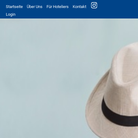
Startseite
Über Uns
Für Hoteliers
Kontakt
Login