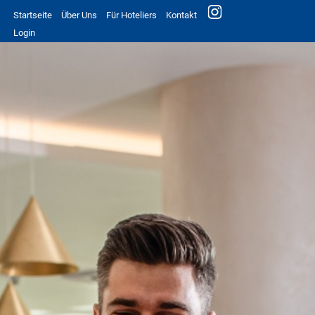
Startseite
Über Uns
Für Hoteliers
Kontakt
Login