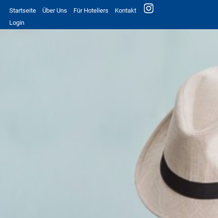
Startseite
Über Uns
Für Hoteliers
Kontakt
Login