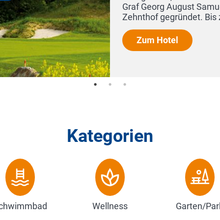
el von Nassau-Idstein als sogenannter
 zu seiner Eröffnung im Jahr ...
Kategorien
chwimmbad
Wellness
Garten/Par