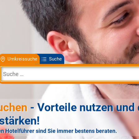
Umkreissuche
Suche
uchen
- Vorteile nutzen und 
stärken!
n Hotelführer sind Sie immer bestens beraten.