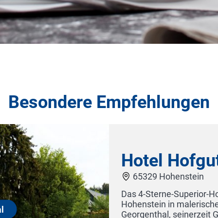
Besondere Empfehlungen
ut Georgenthal
otel Hofgut Georgenthal befindet sich in
cher Umgebung des Taunus. Das Hofgut
t Georgenthaler Hof genannt, wurde 1692 von