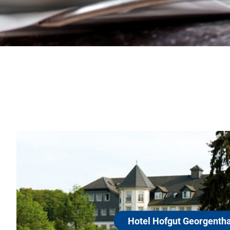
Hotel Hofg
65329 Hohenstein
Das 4-Sterne-Superior-H
Hohenstein in maleris
hal
Georgenthal, seinerzei