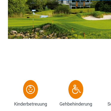
Graf Georg August Samu
Zehnthof gegründet. Bis
Zum Hotel
Kinderbetreuung
Gehbehinderung
S