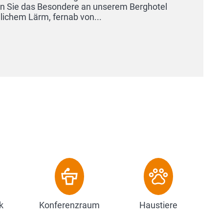
das ehemalige Jagd- 
damit optimal geeigne
Ihre Tagungsveranstal
Zum Hotel
k
Konferenzraum
Haustiere