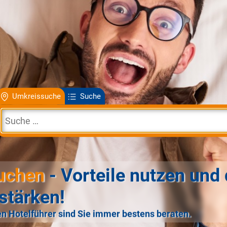
Umkreissuche
Suche
uchen
- Vorteile nutzen und 
stärken!
n Hotelführer sind Sie immer bestens beraten.