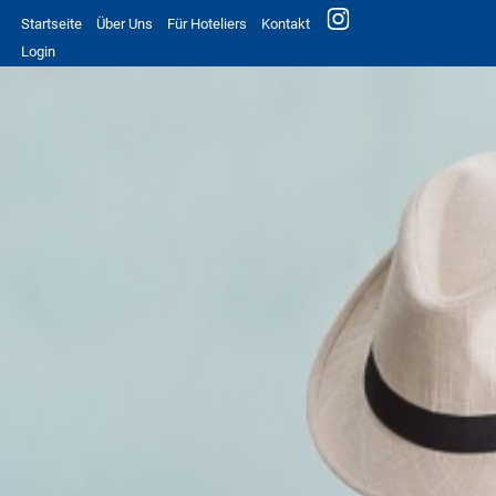
Startseite
Über Uns
Für Hoteliers
Kontakt
Login