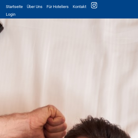
Startseite
Über Uns
Für Hoteliers
Kontakt
Login