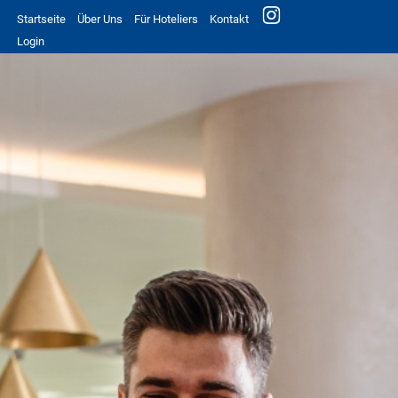
Startseite
Über Uns
Für Hoteliers
Kontakt
Login