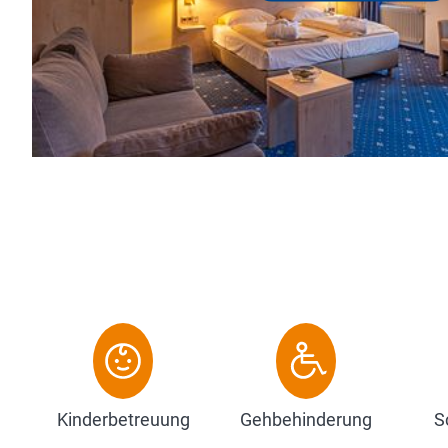
himmlischen Ruhe und unserer Schlossküche.
Entdecken Sie die herrliche Landschaft rund um H
Zum Hotel
Kinderbetreuung
Gehbehinderung
S