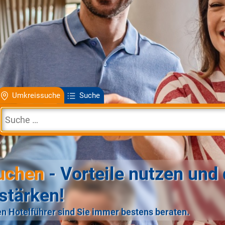
Umkreissuche
Suche
uchen
- Vorteile nutzen und 
stärken!
n Hotelführer sind Sie immer bestens beraten.