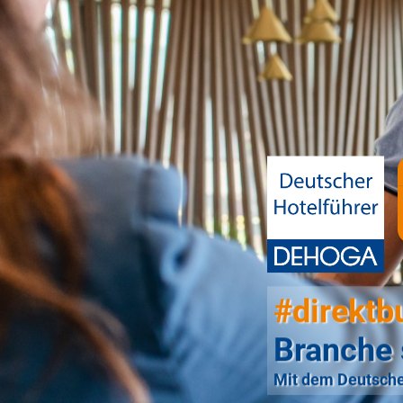
#direktb
Branche 
Mit dem Deutsche