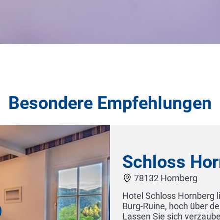
Besondere Empfehlungen
 Park neben der alten
 des Schwarzwaldes.
Ausblick der