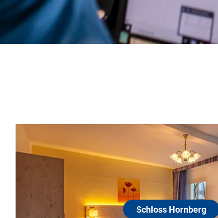
Schloss Hornberg
78132 Hornberg
Hotel Schloss Hornberg liegt romantisch in einem
Burg-Ruine, hoch über dem Gutachtal im Herzen
Lassen Sie sich verzaubern von dem einmaligen 