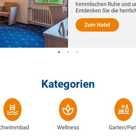
ornberg. Seh...
Kategorien
chwimmbad
Wellness
Garten/Par