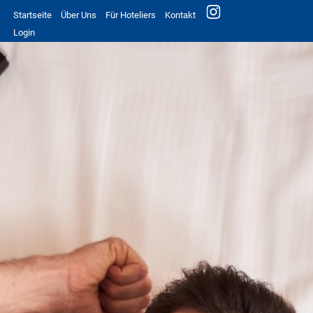
Startseite
Über Uns
Für Hoteliers
Kontakt
Login