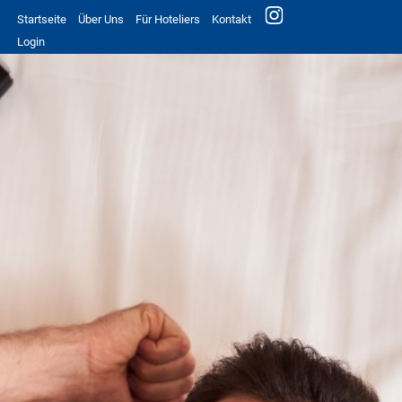
Startseite
Über Uns
Für Hoteliers
Kontakt
Login