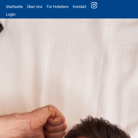
Startseite
Über Uns
Für Hoteliers
Kontakt
Login