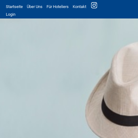
Startseite
Über Uns
Für Hoteliers
Kontakt
Login