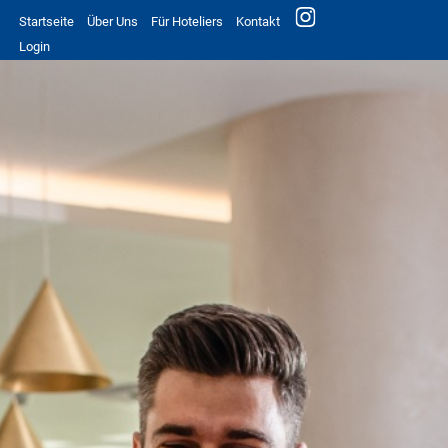
Startseite
Über Uns
Für Hoteliers
Kontakt
Login