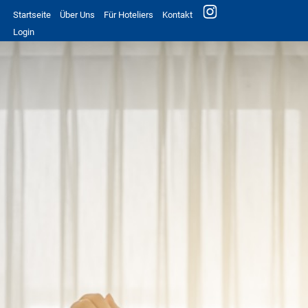
Startseite
Über Uns
Für Hoteliers
Kontakt
Login