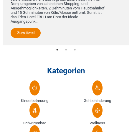
Wohnen im
umgeben von zahlreichen Shopping- und
Themenhot
hmöglichkeiten, 2 Gehminuten vom Hauptbahnhof
Wanderurla
5 Gehminuten von Köln/Messe entfernt. Somit ist
Erkunden 
den Hotel FRÜH am Dom der ideale
Landschaf
ngspunk...
Zum H
um Hotel
Kategorien
Kinderbetreuung
Gehbehinderung
Schwimmbad
Wellness