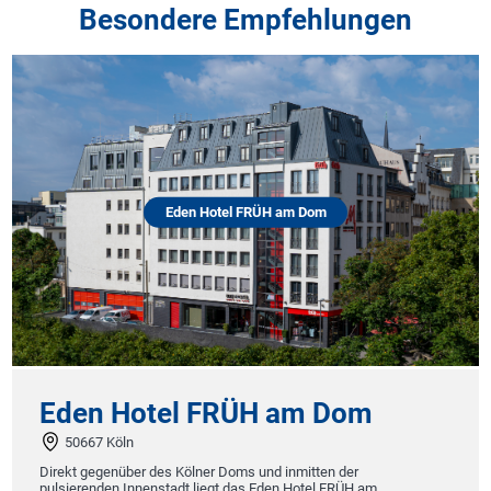
Besondere Empfehlungen
Eden Hotel FRÜH am Dom
en Hotel FRÜH am Dom
food
667 Köln
56564
t gegenüber des Kölner Doms und inmitten der
food hotel
erenden Innenstadt liegt das Eden Hotel FRÜH am