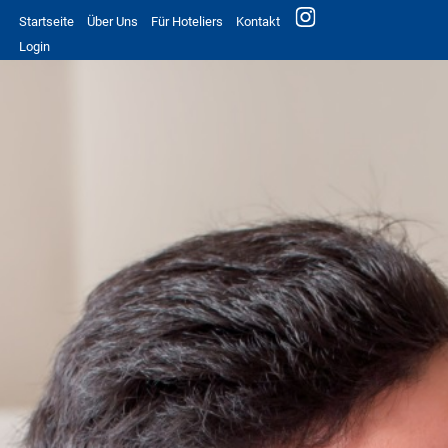
Startseite
Über Uns
Für Hoteliers
Kontakt
Login