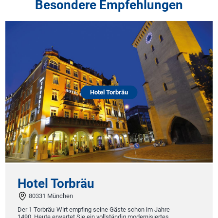
Besondere Empfehlungen
Hotel Torbräu
Hotel Torbräu
80331 München
Der 1 Torbräu-Wirt empfing seine Gäste schon im Jahre
1490. Heute erwartet Sie ein vollständig modernisiertes