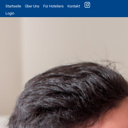
Startseite
Über Uns
Für Hoteliers
Kontakt
Login