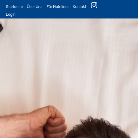
Startseite
Über Uns
Für Hoteliers
Kontakt
Login