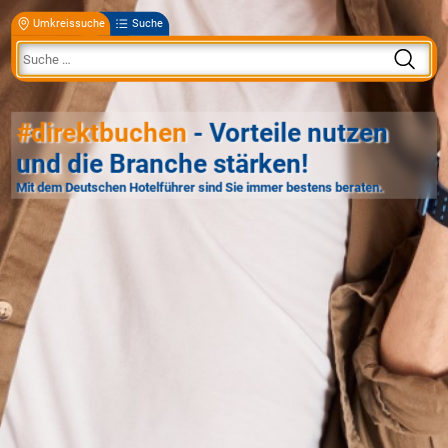
Umkreissuche
Suche
#direktbuchen
- Vorteile nutzen
und die Branche stärken!
Mit dem Deutschen Hotelführer sind Sie immer bestens beraten.