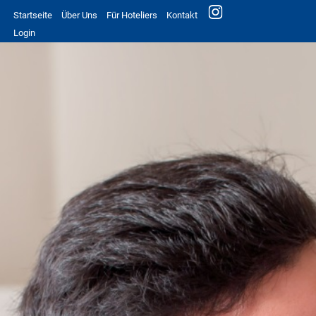
Startseite
Über Uns
Für Hoteliers
Kontakt
Login