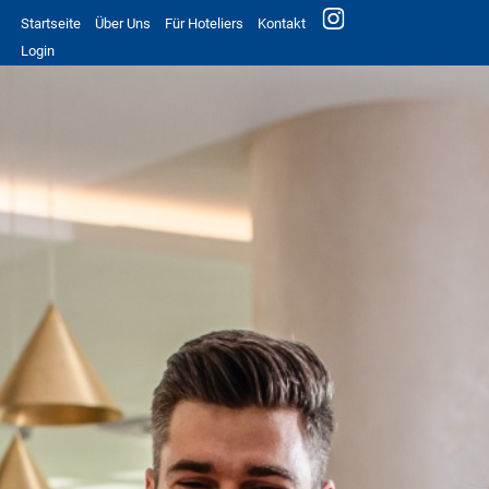
Startseite
Über Uns
Für Hoteliers
Kontakt
Login