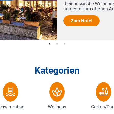
litäten von regionalen Winzern, breit
sschank und eine ha...
Kategorien
chwimmbad
Wellness
Garten/Par