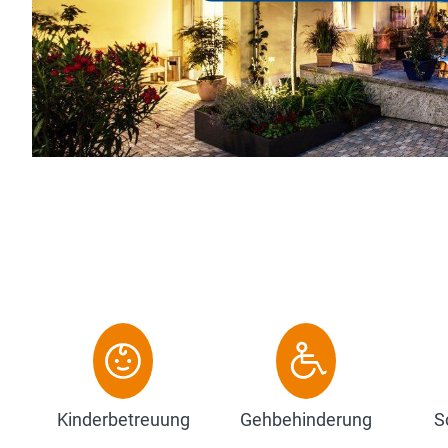
rheinhessische Weinspezia
aufgestellt im offenen Au
Zum Hotel
Kinderbetreuung
Gehbehinderung
S