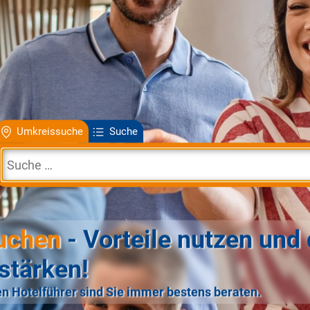
Umkreissuche
Suche
uchen
- Vorteile nutzen und 
stärken!
n Hotelführer sind Sie immer bestens beraten.