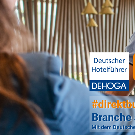
#direktb
Branche 
Mit dem Deutsche