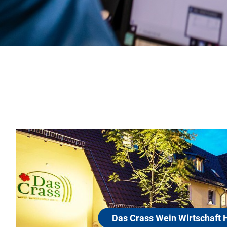
Das Crass We
55268 Nieder-Olm
Herzlich Willkommen im Cr
An diesem Motto dürfen 
otel
Restaurant, bei Ihren Vera