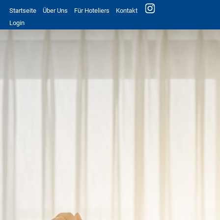
Startseite
Über Uns
Für Hoteliers
Kontakt
Login