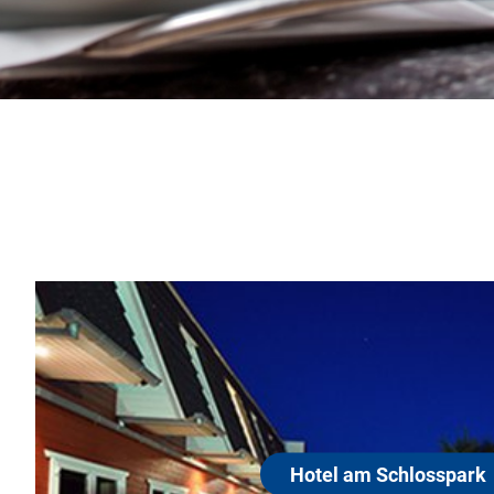
Hotel am Sch
25813 Husum
Nach einem reichhaltigen F
starten Sie gestärkt in den T
ausklingen lassen können. D