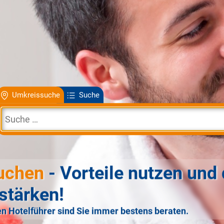
Umkreissuche
Suche
uchen
- Vorteile nutzen und 
stärken!
n Hotelführer sind Sie immer bestens beraten.