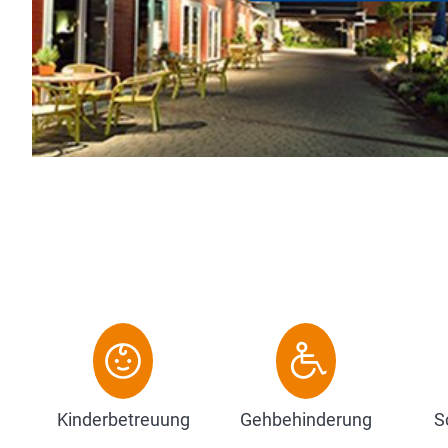
romantischen Altstadtgassen
mediterraner Gastronomie s
Zum Hotel
Kinderbetreuung
Gehbehinderung
S