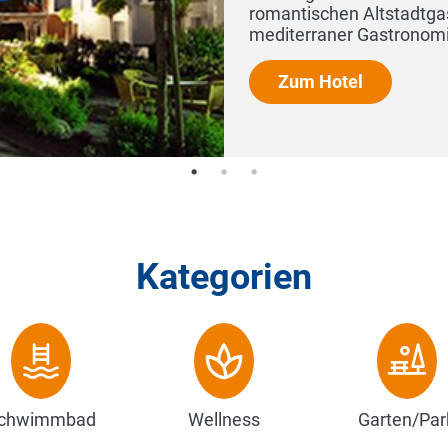
 des Hafenviertels mit gehobener,
ind nur wenige Gehmin...
Kategorien
chwimmbad
Wellness
Garten/Par