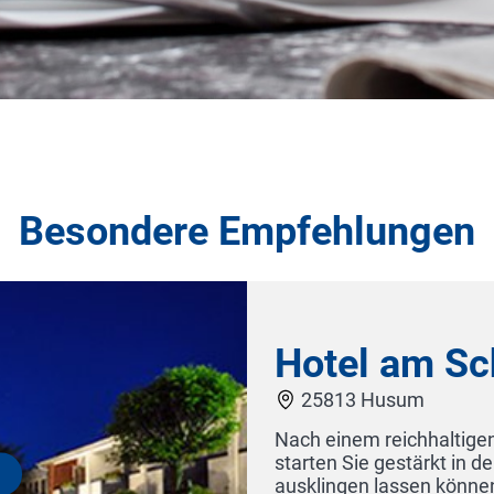
Besondere Empfehlungen
losspark
rühstück an unserem erlesenen Büffet
ag, den Sie in unserer exklusiven Bar
as attraktive Stadtzentrum und die