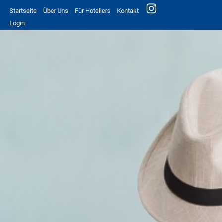
Startseite
Über Uns
Für Hoteliers
Kontakt
Login