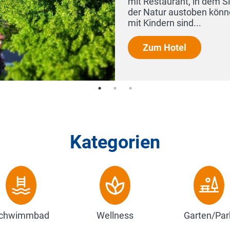
mit Restaurant, in dem Sie entspannen k
der Natur austoben können? Dann werden
mit Kindern sind...
Zum Hotel
Kategorien
chwimmbad
Wellness
Garten/Par