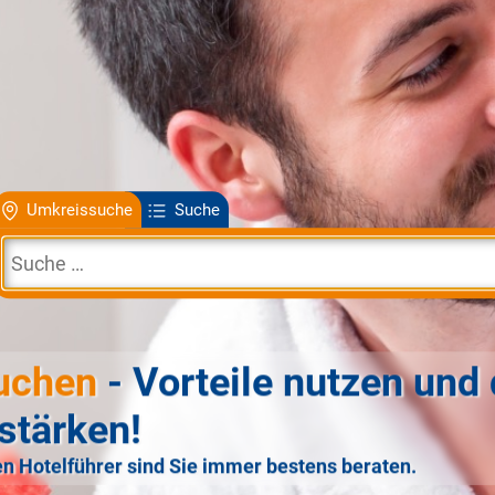
Umkreissuche
Suche
uchen
- Vorteile nutzen und 
stärken!
n Hotelführer sind Sie immer bestens beraten.